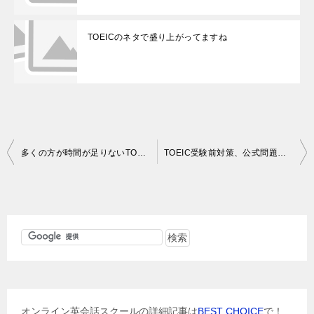
TOEICのネタで盛り上がってますね
投
多くの方が時間が足りないTOEIC、ただ裏技はやめて成功法で行こう！
TOEIC受験前対策、公式問題集vol.6を解いてみました（２回目、READING編）
稿
ナ
ビ
ゲ
ー
シ
ョ
オンライン英会話スクールの詳細記事は
BEST CHOICE
で！