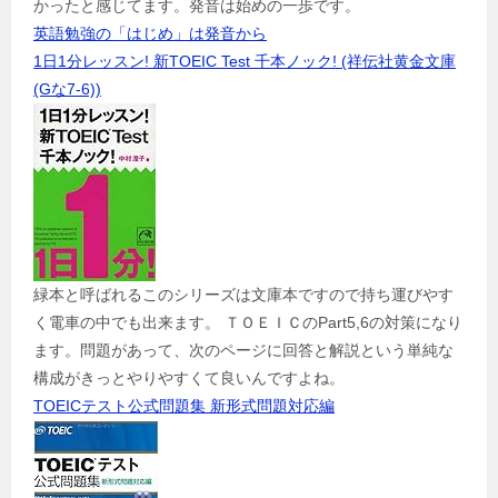
かったと感じてます。発音は始めの一歩です。
英語勉強の「はじめ」は発音から
1日1分レッスン! 新TOEIC Test 千本ノック! (祥伝社黄金文庫
(Gな7-6))
緑本と呼ばれるこのシリーズは文庫本ですので持ち運びやす
く電車の中でも出来ます。 ＴＯＥＩＣのPart5,6の対策になり
ます。問題があって、次のページに回答と解説という単純な
構成がきっとやりやすくて良いんですよね。
TOEICテスト公式問題集 新形式問題対応編