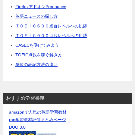
FirefoxアドオンPronounce
英語ニュースの探し方
ＴＯＥＩＣ６００点台レベルへの軌跡
ＴＯＥＩＣ９００点台レベルへの軌跡
CASECを受けてみよう
TOEIC点数を稼ぐ解き方
単位の表記方法の違い
おすすめ学習書籍
amazonで人気の英語学習教材
ran学習教材評価まとめページ
DUO 3.0