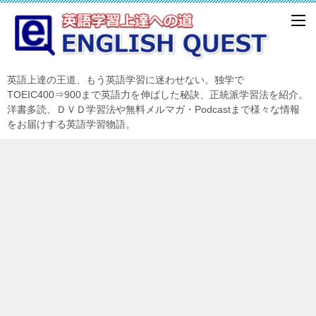
英語上達の王道、もう英語学習に迷わせない。独学で
TOEIC400⇒900まで英語力を伸ばした秘訣、正統派学習法を紹介。
洋書多読、ＤＶＤ学習法や無料メルマガ・Podcastまで様々な情報
をお届けする英語学習物語。