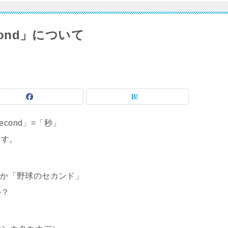
cond」について
econd」=「秒」
ます。
」とか「野球のセカンド」
か？