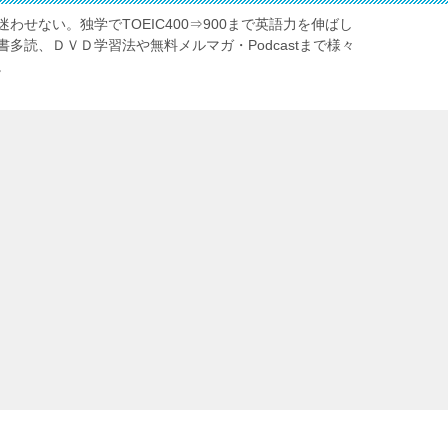
わせない。独学でTOEIC400⇒900まで英語力を伸ばし
多読、ＤＶＤ学習法や無料メルマガ・Podcastまで様々
。