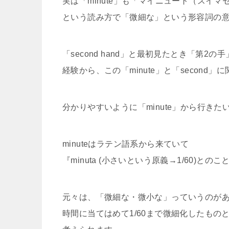
実は「minute」も「マイニュート（スイ
という読み方で「微細な」という形容詞の
「second hand」と最初見たとき「第2
経験から、この「minute」と「second
分かりやすいように「minute」から行きた
minuteはラテン語系から来ていて
『minuta (小さいという原義→1/60)との
元々は、「微細な・微小な」っていうのが
時間に当てはめて1/60まで微細化したもの