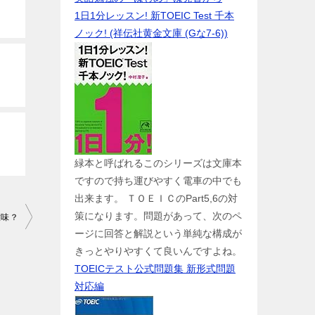
1日1分レッスン! 新TOEIC Test 千本
ノック! (祥伝社黄金文庫 (Gな7-6))
緑本と呼ばれるこのシリーズは文庫本
ですので持ち運びやすく電車の中でも
出来ます。 ＴＯＥＩＣのPart5,6の対
策になります。問題があって、次のペ
意味？
ージに回答と解説という単純な構成が
きっとやりやすくて良いんですよね。
TOEICテスト公式問題集 新形式問題
対応編