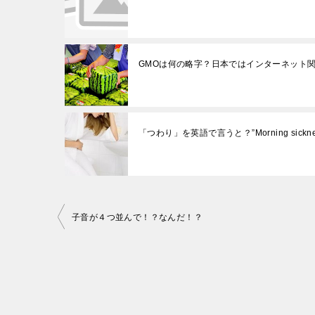
GMOは何の略字？日本ではインターネット
「つわり」を英語で言うと？”Morning sickne
投
子音が４つ並んで！？なんだ！？
稿
ナ
ビ
ゲ