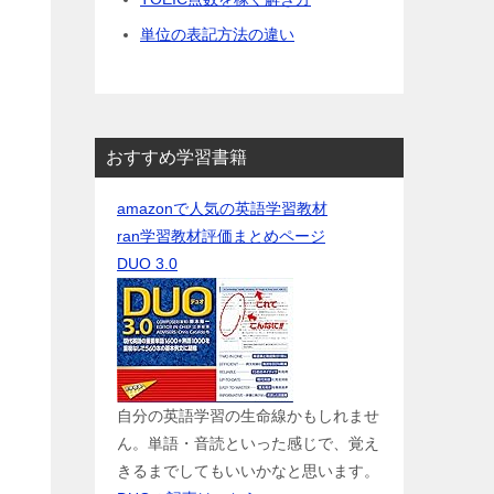
単位の表記方法の違い
おすすめ学習書籍
amazonで人気の英語学習教材
ran学習教材評価まとめページ
DUO 3.0
自分の英語学習の生命線かもしれませ
ん。単語・音読といった感じで、覚え
きるまでしてもいいかなと思います。