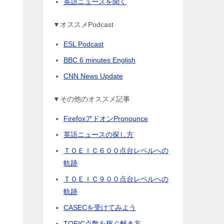
英語ニュースを聞く
▼オススメPodcast
ESL Podcast
BBC 6 minutes English
CNN News Update
▼その他のオススメ記事
FirefoxアドオンPronounce
英語ニュースの探し方
ＴＯＥＩＣ６００点台レベルへの
軌跡
ＴＯＥＩＣ９００点台レベルへの
軌跡
CASECを受けてみよう
TOEIC点数を稼ぐ解き方