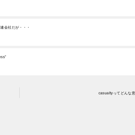
関連会社だが・・・
ss”
casualtyってどんな