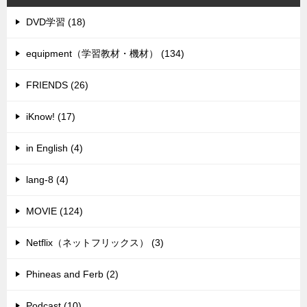
DVD学習 (18)
equipment（学習教材・機材） (134)
FRIENDS (26)
iKnow! (17)
in English (4)
lang-8 (4)
MOVIE (124)
Netflix（ネットフリックス） (3)
Phineas and Ferb (2)
Podcast (10)