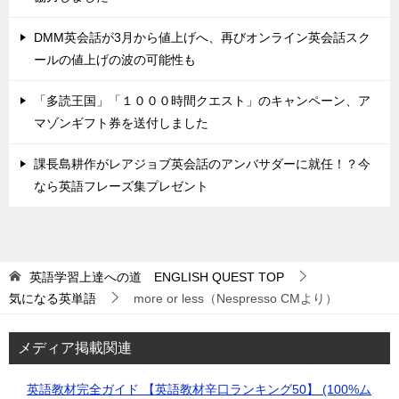
DMM英会話が3月から値上げへ、再びオンライン英会話スク
ールの値上げの波の可能性も
「多読王国」「１０００時間クエスト」のキャンペーン、ア
マゾンギフト券を送付しました
課長島耕作がレアジョブ英会話のアンバサダーに就任！？今
なら英語フレーズ集プレゼント
英語学習上達への道 ENGLISH QUEST
TOP
気になる英単語
more or less（Nespresso CMより）
メディア掲載関連
英語教材完全ガイド 【英語教材辛口ランキング50】 (100%ム