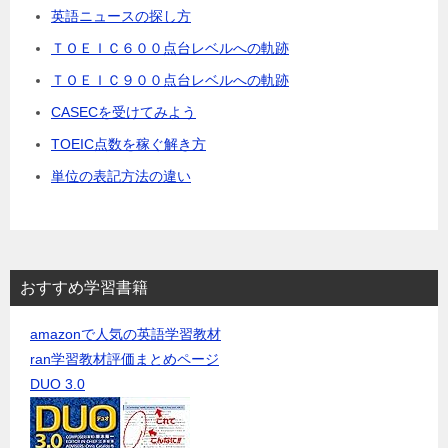
英語ニュースの探し方
ＴＯＥＩＣ６００点台レベルへの軌跡
ＴＯＥＩＣ９００点台レベルへの軌跡
CASECを受けてみよう
TOEIC点数を稼ぐ解き方
単位の表記方法の違い
おすすめ学習書籍
amazonで人気の英語学習教材
ran学習教材評価まとめページ
DUO 3.0