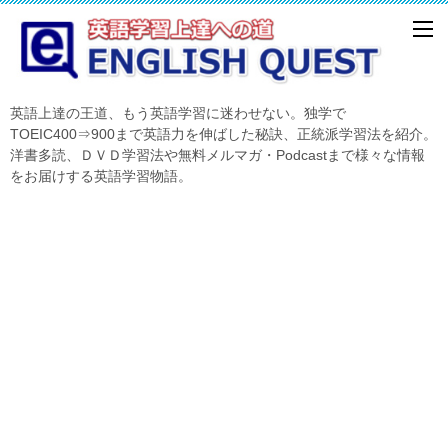
英語上達の王道、もう英語学習に迷わせない。独学で
TOEIC400⇒900まで英語力を伸ばした秘訣、正統派学習法を紹介。
洋書多読、ＤＶＤ学習法や無料メルマガ・Podcastまで様々な情報
をお届けする英語学習物語。