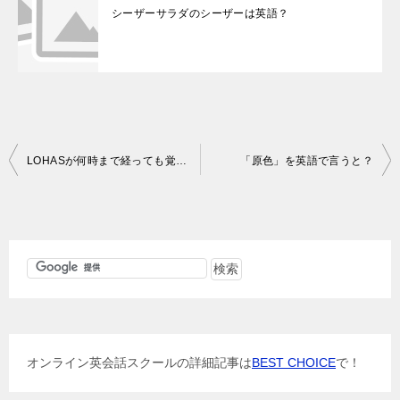
シーザーサラダのシーザーは英語？
投
LOHASが何時まで経っても覚えられない原因
「原色」を英語で言うと？
稿
ナ
ビ
ゲ
ー
シ
ョ
オンライン英会話スクールの詳細記事は
BEST CHOICE
で！
ン