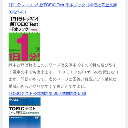
1日1分レッスン! 新TOEIC Test 千本ノック! (祥伝社黄金文庫
(Gな7-6))
緑本と呼ばれるこのシリーズは文庫本ですので持ち運びやす
く電車の中でも出来ます。 ＴＯＥＩＣのPart5,6の対策になり
ます。問題があって、次のページに回答と解説という単純な
構成がきっとやりやすくて良いんですよね。
TOEICテスト公式問題集 新形式問題対応編