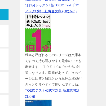
1日1分レッスン! 新TOEIC Test 千本
ノック! (祥伝社黄金文庫 (Gな7-6))
緑本と呼ばれるこのシリーズは文庫本
ですので持ち運びやすく電車の中でも
出来ます。 ＴＯＥＩＣのPart5,6の対
策になります。問題があって、次のペ
ージに回答と解説という単純な構成が
きっとやりやすくて良いんですよね。
TOEICテスト公式問題集 新形式問題
対応編