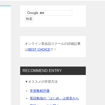
オンライン英会話スクールの詳細記事
は
BEST CHOICE
で！
RECOMMEND ENTRY
▼オススメの学習方法
学習教材評価
英語勉強の「はじめ」は発音から