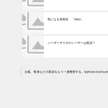
気になる英単語 「bear」
シーザーサラダのシーザーは英語？
投
稿
ナ
ビ
ゲ