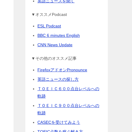
英語ニュースを聞く
▼オススメPodcast
ESL Podcast
BBC 6 minutes English
CNN News Update
▼その他のオススメ記事
FirefoxアドオンPronounce
英語ニュースの探し方
ＴＯＥＩＣ６００点台レベルへの
軌跡
ＴＯＥＩＣ９００点台レベルへの
軌跡
CASECを受けてみよう
TOEIC点数を稼ぐ解き方