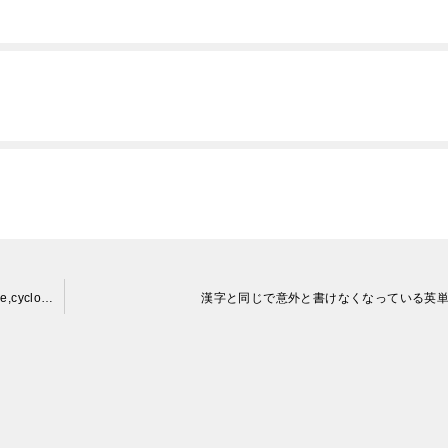
台風、竜巻などの英語をもう一度整理する。typhoon,hurricane,cyclone,tornade,supercell
漢字と同じで意外と書けなくなっている英