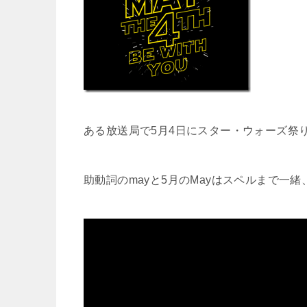
ある放送局で5月4日にスター・ウォーズ祭
助動詞のmayと5月のMayはスペルまで一緒、