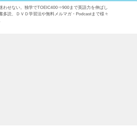
わせない。独学でTOEIC400⇒900まで英語力を伸ばし
多読、ＤＶＤ学習法や無料メルマガ・Podcastまで様々
。