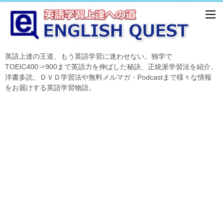
英語上達の王道、もう英語学習に迷わせない。独学で
TOEIC400⇒900まで英語力を伸ばした秘訣、正統派学習法を紹介。
洋書多読、ＤＶＤ学習法や無料メルマガ・Podcastまで様々な情報
をお届けする英語学習物語。