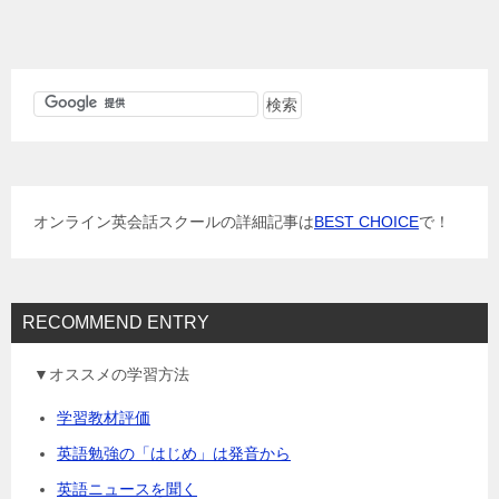
稿
ナ
ビ
ゲ
ー
シ
ョ
オンライン英会話スクールの詳細記事は
BEST CHOICE
で！
ン
RECOMMEND ENTRY
▼オススメの学習方法
学習教材評価
英語勉強の「はじめ」は発音から
英語ニュースを聞く