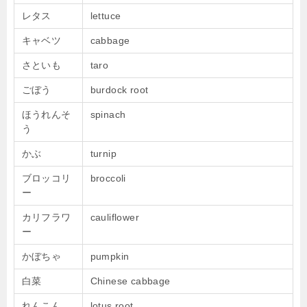
レタス
lettuce
キャベツ
cabbage
さといも
taro
ごぼう
burdock root
ほうれんそ
spinach
う
かぶ
turnip
ブロッコリ
broccoli
ー
カリフラワ
cauliflower
ー
かぼちゃ
pumpkin
白菜
Chinese cabbage
れんこん
lotus root