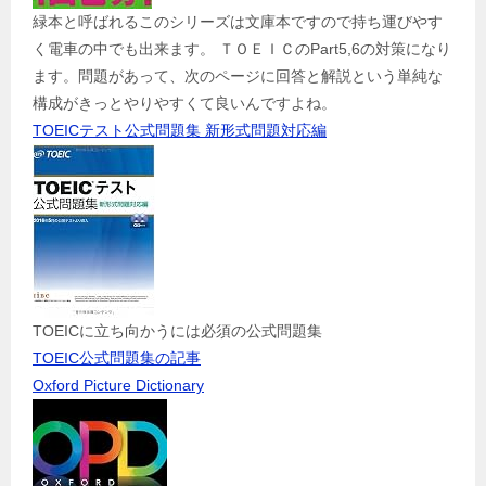
緑本と呼ばれるこのシリーズは文庫本ですので持ち運びやす
く電車の中でも出来ます。 ＴＯＥＩＣのPart5,6の対策になり
ます。問題があって、次のページに回答と解説という単純な
構成がきっとやりやすくて良いんですよね。
TOEICテスト公式問題集 新形式問題対応編
TOEICに立ち向かうには必須の公式問題集
TOEIC公式問題集の記事
Oxford Picture Dictionary