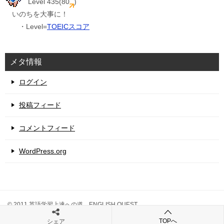
Level 435(80
)
いのちを大事に！
・Level=
TOEICスコア
メタ情報
ログイン
投稿フィード
コメントフィード
WordPress.org
© 2011 英語学習上達への道 ENGLISH QUEST
TOPへ
シェア