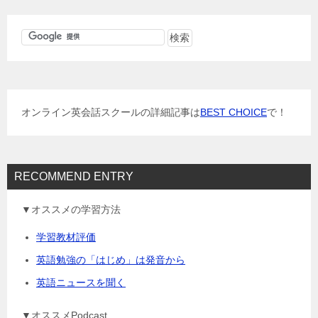
ビ
ゲ
ー
シ
ョ
オンライン英会話スクールの詳細記事は
BEST CHOICE
で！
ン
RECOMMEND ENTRY
▼オススメの学習方法
学習教材評価
英語勉強の「はじめ」は発音から
英語ニュースを聞く
▼オススメPodcast