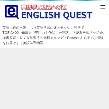
英語上達の王道、もう英語学習に迷わせない。独学で
TOEIC400⇒900まで英語力を伸ばした秘訣、正統派学習法を紹介。
洋書多読、ＤＶＤ学習法や無料メルマガ・Podcastまで様々な情報
をお届けする英語学習物語。