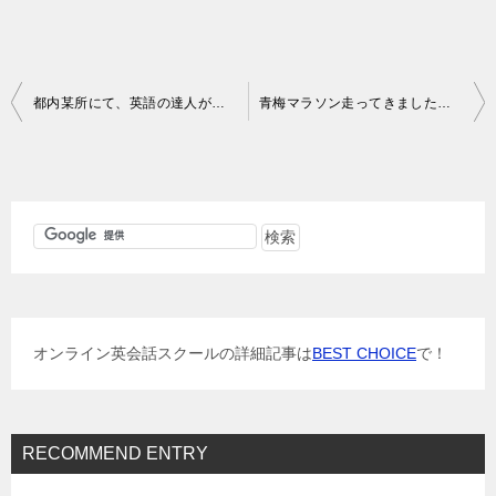
投
都内某所にて、英語の達人が集まる秘密集会に出席（フッ）
青梅マラソン走ってきました！！
稿
ナ
ビ
ゲ
ー
シ
ョ
オンライン英会話スクールの詳細記事は
BEST CHOICE
で！
ン
RECOMMEND ENTRY