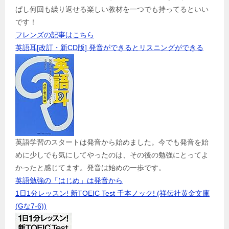
ぱし何回も繰り返せる楽しい教材を一つでも持ってるといい
です！
フレンズの記事はこちら
英語耳[改訂・新CD版] 発音ができるとリスニングができる
英語学習のスタートは発音から始めました。今でも発音を始
めに少しでも気にしてやったのは、その後の勉強にとってよ
かったと感じてます。発音は始めの一歩です。
英語勉強の「はじめ」は発音から
1日1分レッスン! 新TOEIC Test 千本ノック! (祥伝社黄金文庫
(Gな7-6))