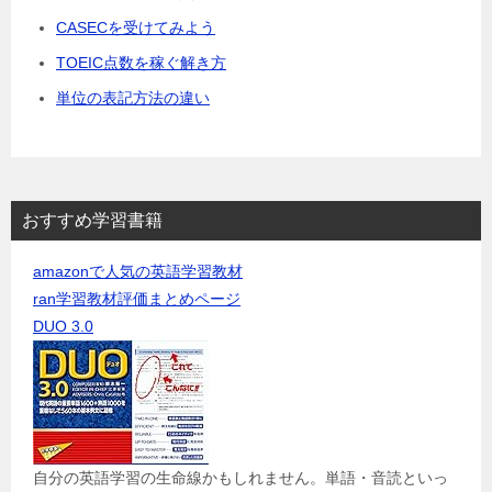
CASECを受けてみよう
TOEIC点数を稼ぐ解き方
単位の表記方法の違い
おすすめ学習書籍
amazonで人気の英語学習教材
ran学習教材評価まとめページ
DUO 3.0
自分の英語学習の生命線かもしれません。単語・音読といっ