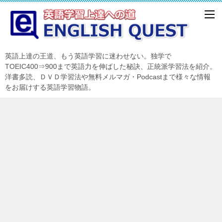
英語上達の王道、もう英語学習に迷わせない。独学で
TOEIC400⇒900まで英語力を伸ばした秘訣、正統派学習法を紹介。
洋書多読、ＤＶＤ学習法や無料メルマガ・Podcastまで様々な情報
をお届けする英語学習物語。