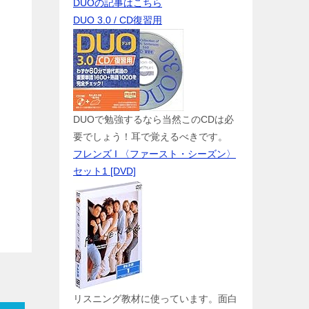
DUOの記事はこちら
DUO 3.0 / CD復習用
DUOで勉強するなら当然このCDは必
要でしょう！耳で覚えるべきです。
フレンズ I 〈ファースト・シーズン〉
セット1 [DVD]
リスニング教材に使っています。面白