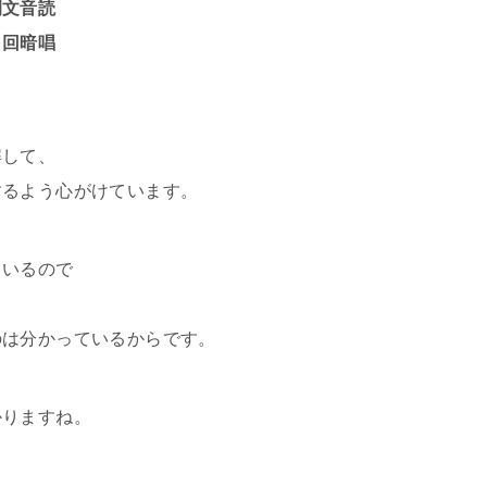
例文音読
回暗唱
解して、
するよう心がけています。
ているので
のは分かっているからです。
かりますね。