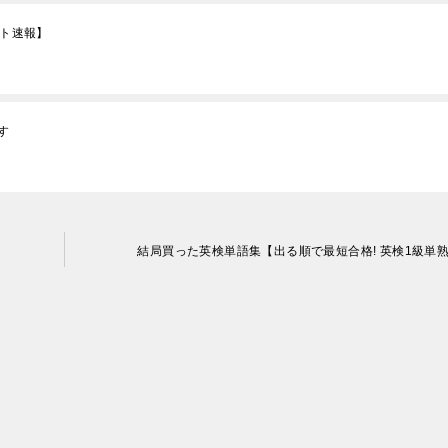
ット速報】
す
結局買った英検単語集【出る順で最短合格! 英検1級単