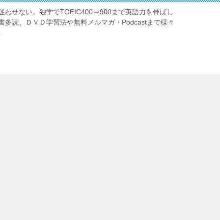
わせない。独学でTOEIC400⇒900まで英語力を伸ばし
多読、ＤＶＤ学習法や無料メルマガ・Podcastまで様々
。