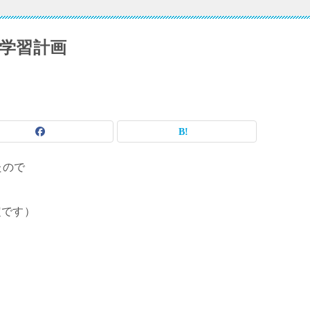
の学習計画
たので
定です）