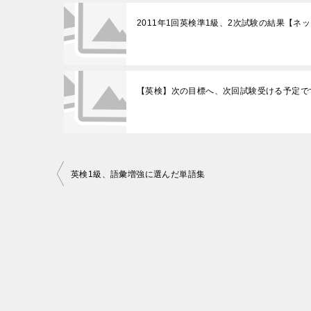
2011年1回英検準1級、2次試験の結果【ネ
【英検】次の目標へ、次回試験受ける予定で
投
英検1級、語彙増強に選んだ単語集
稿
ナ
ビ
ゲ
ー
シ