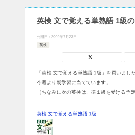
英検 文で覚える単熟語 1級
公開日：
2009年7月23日
英検
「英検 文で覚える単熟語 1級」を買いまし
今週より朝学習に当てています。
（ちなみに次の英検は、準１級を受ける予
英検 文で覚える単熟語 1級