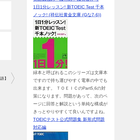
1日1分レッスン! 新TOEIC Test 千本
ノック! (祥伝社黄金文庫 (Gな7-6))
緑本と呼ばれるこのシリーズは文庫本
熟語】
ですので持ち運びやすく電車の中でも
出来ます。 ＴＯＥＩＣのPart5,6の対
策になります。問題があって、次のペ
ージに回答と解説という単純な構成が
きっとやりやすくて良いんですよね。
TOEICテスト公式問題集 新形式問題
対応編