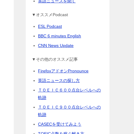
英語ニュースを聞く
▼オススメPodcast
ESL Podcast
BBC 6 minutes English
CNN News Update
▼その他のオススメ記事
FirefoxアドオンPronounce
英語ニュースの探し方
ＴＯＥＩＣ６００点台レベルへの
軌跡
ＴＯＥＩＣ９００点台レベルへの
軌跡
CASECを受けてみよう
TOEIC点数を稼ぐ解き方