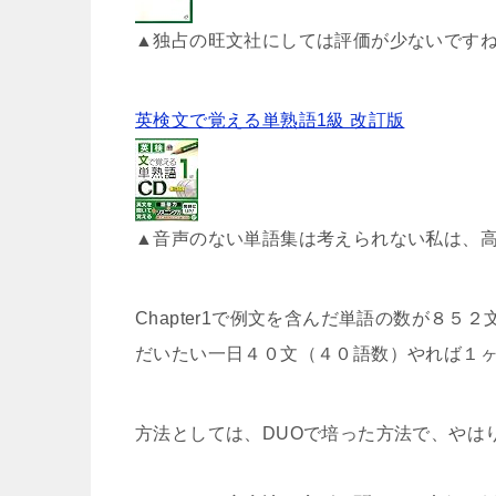
▲独占の旺文社にしては評価が少ないです
英検文で覚える単熟語1級 改訂版
▲音声のない単語集は考えられない私は、高
Chapter1で例文を含んだ単語の数が８５
だいたい一日４０文（４０語数）やれば１
方法としては、DUOで培った方法で、やは