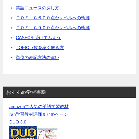
英語ニュースの探し方
ＴＯＥＩＣ６００点台レベルへの軌跡
ＴＯＥＩＣ９００点台レベルへの軌跡
CASECを受けてみよう
TOEIC点数を稼ぐ解き方
単位の表記方法の違い
おすすめ学習書籍
amazonで人気の英語学習教材
ran学習教材評価まとめページ
DUO 3.0