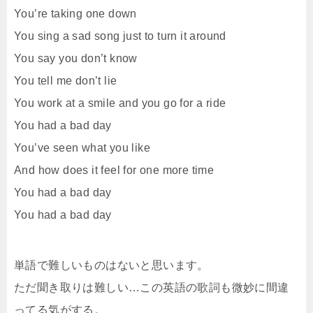
You’re taking one down
You sing a sad song just to turn it around
You say you don’t know
You tell me don’t lie
You work at a smile and you go for a ride
You had a bad day
You’ve seen what you like
And how does it feel for one more time
You had a bad day
You had a bad day
単語で難しいものはないと思います。
ただ聞き取りは難しい…この英語の歌詞も微妙に間違
ってる気がする。