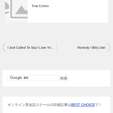
True Colors
投
I Just Called To Say I Love You / Stevie Wonder
Honesty / Billy Joel
稿
ナ
ビ
ゲ
ー
シ
ョ
オンライン英会話スクールの詳細記事は
BEST CHOICE
で！
ン