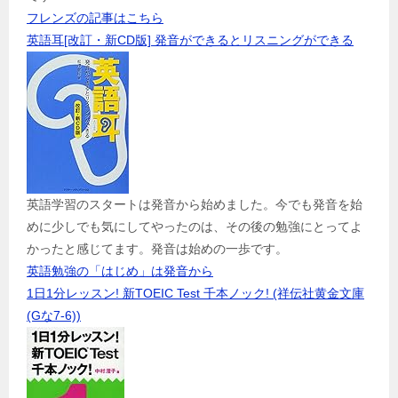
フレンズの記事はこちら
英語耳[改訂・新CD版] 発音ができるとリスニングができる
英語学習のスタートは発音から始めました。今でも発音を始
めに少しでも気にしてやったのは、その後の勉強にとってよ
かったと感じてます。発音は始めの一歩です。
英語勉強の「はじめ」は発音から
1日1分レッスン! 新TOEIC Test 千本ノック! (祥伝社黄金文庫
(Gな7-6))