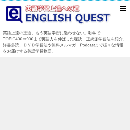
英語上達の王道、もう英語学習に迷わせない。独学で
TOEIC400⇒900まで英語力を伸ばした秘訣、正統派学習法を紹介。
洋書多読、ＤＶＤ学習法や無料メルマガ・Podcastまで様々な情報
をお届けする英語学習物語。