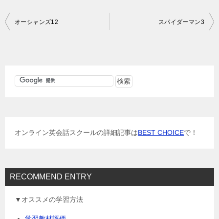
投
オーシャンズ12
スパイダーマン3
稿
ナ
ビ
ゲ
ー
シ
ョ
オンライン英会話スクールの詳細記事は
BEST CHOICE
で！
ン
RECOMMEND ENTRY
▼オススメの学習方法
学習教材評価