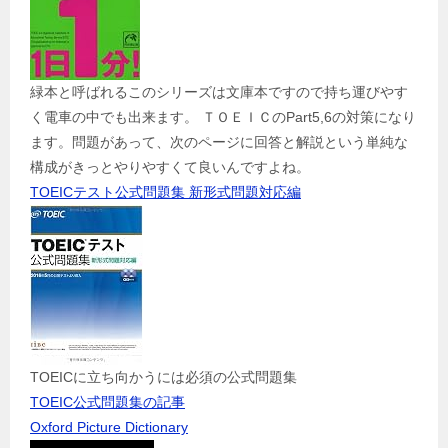
緑本と呼ばれるこのシリーズは文庫本ですので持ち運びやす
く電車の中でも出来ます。 ＴＯＥＩＣのPart5,6の対策になり
ます。問題があって、次のページに回答と解説という単純な
構成がきっとやりやすくて良いんですよね。
TOEICテスト公式問題集 新形式問題対応編
TOEICに立ち向かうには必須の公式問題集
TOEIC公式問題集の記事
Oxford Picture Dictionary