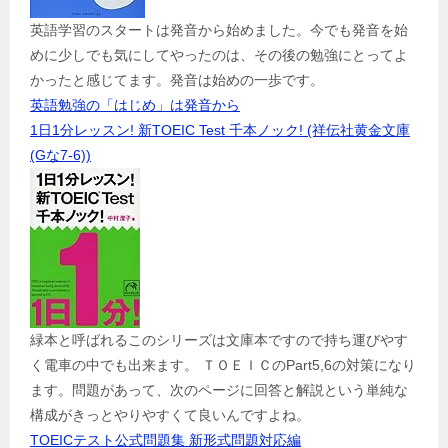
英語学習のスタートは発音から始めました。今でも発音を始
めに少しでも気にしてやったのは、その後の勉強にとってよ
かったと感じてます。発音は始めの一歩です。
英語勉強の「はじめ」は発音から
1日1分レッスン! 新TOEIC Test 千本ノック! (祥伝社黄金文庫
(Gな7-6))
緑本と呼ばれるこのシリーズは文庫本ですので持ち運びやす
く電車の中でも出来ます。 ＴＯＥＩＣのPart5,6の対策になり
ます。問題があって、次のページに回答と解説という単純な
構成がきっとやりやすくて良いんですよね。
TOEICテスト公式問題集 新形式問題対応編