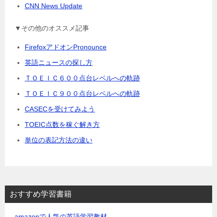
CNN News Update
▼その他のオススメ記事
FirefoxアドオンPronounce
英語ニュースの探し方
ＴＯＥＩＣ６００点台レベルへの軌跡
ＴＯＥＩＣ９００点台レベルへの軌跡
CASECを受けてみよう
TOEIC点数を稼ぐ解き方
単位の表記方法の違い
おすすめ学習書籍
amazonで人気の英語学習教材