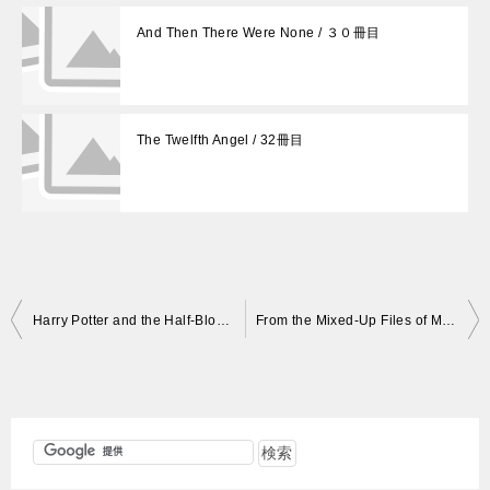
And Then There Were None / ３０冊目
The Twelfth Angel / 32冊目
投
Harry Potter and the Half-Blood Prince (UK) / 54冊目
From the Mixed-Up Files of Mrs. Basil E. Frankweiler / 55冊目
稿
ナ
ビ
ゲ