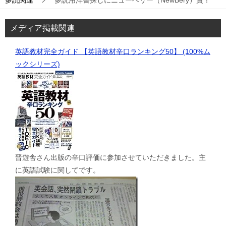
多読関連
多読用洋書探しにニューベリー（NewBery）賞！
メディア掲載関連
英語教材完全ガイド 【英語教材辛口ランキング50】 (100%ム
ックシリーズ)
晋遊舎さん出版の辛口評価に参加させていただきました。主
に英語試験に関してです。