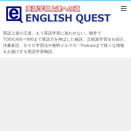
英語上達の王道、もう英語学習に迷わせない。独学で
TOEIC400⇒900まで英語力を伸ばした秘訣、正統派学習法を紹介。
洋書多読、ＤＶＤ学習法や無料メルマガ・Podcastまで様々な情報
をお届けする英語学習物語。