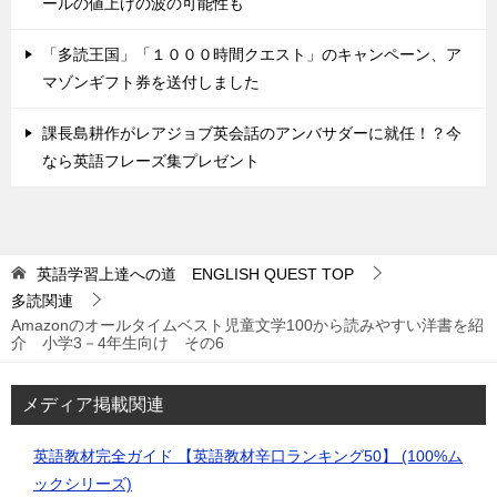
ールの値上げの波の可能性も
「多読王国」「１０００時間クエスト」のキャンペーン、ア
マゾンギフト券を送付しました
課長島耕作がレアジョブ英会話のアンバサダーに就任！？今
なら英語フレーズ集プレゼント
英語学習上達への道 ENGLISH QUEST
TOP
多読関連
Amazonのオールタイムベスト児童文学100から読みやすい洋書を紹
介 小学3－4年生向け その6
メディア掲載関連
英語教材完全ガイド 【英語教材辛口ランキング50】 (100%ム
ックシリーズ)