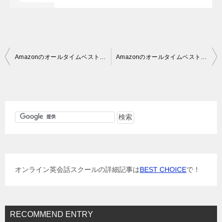
投
Amazonのオールタイムベスト児童文学100から読みやすい洋書を紹介 小学3－4年生向け その5
Amazonのオールタイムベスト児童文学100から読みやすい洋書を紹介 小学5-6年生向け その１
稿
ナ
ビ
ゲ
ー
シ
ョ
オンライン英会話スクールの詳細記事は
BEST CHOICE
で！
ン
RECOMMEND ENTRY