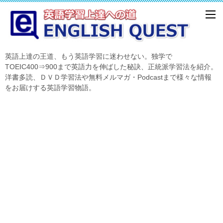
英語上達の王道、もう英語学習に迷わせない。独学で
TOEIC400⇒900まで英語力を伸ばした秘訣、正統派学習法を紹介。
洋書多読、ＤＶＤ学習法や無料メルマガ・Podcastまで様々な情報
をお届けする英語学習物語。