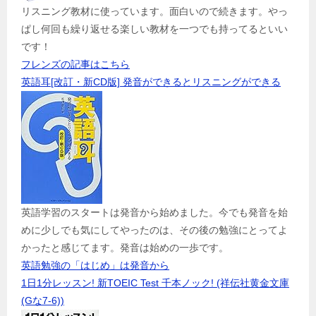
リスニング教材に使っています。面白いので続きます。やっ
ぱし何回も繰り返せる楽しい教材を一つでも持ってるといい
です！
フレンズの記事はこちら
英語耳[改訂・新CD版] 発音ができるとリスニングができる
英語学習のスタートは発音から始めました。今でも発音を始
めに少しでも気にしてやったのは、その後の勉強にとってよ
かったと感じてます。発音は始めの一歩です。
英語勉強の「はじめ」は発音から
1日1分レッスン! 新TOEIC Test 千本ノック! (祥伝社黄金文庫
(Gな7-6))