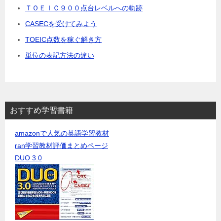
ＴＯＥＩＣ９００点台レベルへの軌跡
CASECを受けてみよう
TOEIC点数を稼ぐ解き方
単位の表記方法の違い
おすすめ学習書籍
amazonで人気の英語学習教材
ran学習教材評価まとめページ
DUO 3.0