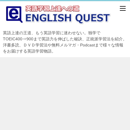
英語上達の王道、もう英語学習に迷わせない。独学で
TOEIC400⇒900まで英語力を伸ばした秘訣、正統派学習法を紹介。
洋書多読、ＤＶＤ学習法や無料メルマガ・Podcastまで様々な情報
をお届けする英語学習物語。