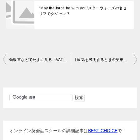
“May the force be with you”スターウォーズの名セ
リフでダジャレ？
投
領収書などでたまに見る「VAT」の意味
【病気を説明するときの英単語】代表的なsickness,illness,diseaseの使い分け
稿
ナ
ビ
ゲ
ー
シ
ョ
オンライン英会話スクールの詳細記事は
BEST CHOICE
で！
ン