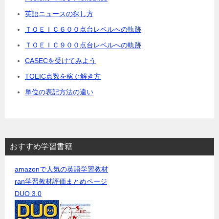
英語ニュースの探し方
ＴＯＥＩＣ６００点台レベルへの軌跡
ＴＯＥＩＣ９００点台レベルへの軌跡
CASECを受けてみよう
TOEIC点数を稼ぐ解き方
単位の表記方法の違い
おすすめ学習書籍
amazonで人気の英語学習教材
ran学習教材評価まとめページ
DUO 3.0