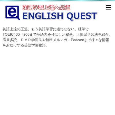
英語上達の王道、もう英語学習に迷わせない。独学で
TOEIC400⇒900まで英語力を伸ばした秘訣、正統派学習法を紹介。
洋書多読、ＤＶＤ学習法や無料メルマガ・Podcastまで様々な情報
をお届けする英語学習物語。