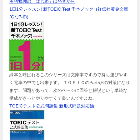
英語勉強の「はじめ」は発音から
1日1分レッスン! 新TOEIC Test 千本ノック! (祥伝社黄金文庫
(Gな7-6))
緑本と呼ばれるこのシリーズは文庫本ですので持ち運びやす
く電車の中でも出来ます。 ＴＯＥＩＣのPart5,6の対策になり
ます。問題があって、次のページに回答と解説という単純な
構成がきっとやりやすくて良いんですよね。
TOEICテスト公式問題集 新形式問題対応編