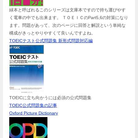
緑本と呼ばれるこのシリーズは文庫本ですので持ち運びやす
く電車の中でも出来ます。 ＴＯＥＩＣのPart5,6の対策になり
ます。問題があって、次のページに回答と解説という単純な
構成がきっとやりやすくて良いんですよね。
TOEICテスト公式問題集 新形式問題対応編
TOEICに立ち向かうには必須の公式問題集
TOEIC公式問題集の記事
Oxford Picture Dictionary