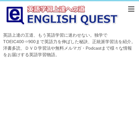
英語上達の王道、もう英語学習に迷わせない。独学で
TOEIC400⇒900まで英語力を伸ばした秘訣、正統派学習法を紹介。
洋書多読、ＤＶＤ学習法や無料メルマガ・Podcastまで様々な情報
をお届けする英語学習物語。